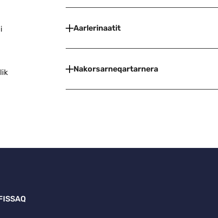
Aarlerinaatit
i
Nakorsarneqartarnera
lik
FISSAQ