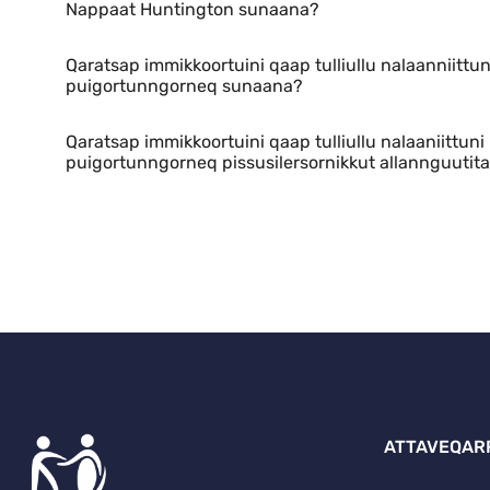
Nappaat Huntington sunaana?
Qaratsap immikkoortuini qaap tulliullu nalaanniittun
puigortunngorneq sunaana?
Qaratsap immikkoortuini qaap tulliullu nalaaniittuni
puigortunngorneq pissusilersornikkut allannguutita
ATTAVEQAR