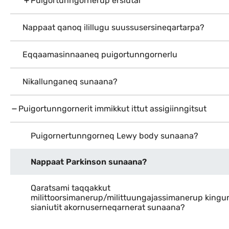
Puigortunngornerup ersiutai
Nappaat qanoq ilillugu suussusersineqartarpa?
Eqqaamasinnaaneq puigortunngornerlu
Nikallunganeq sunaana?
Puigortunngornerit immikkut ittut assigiinngitsut
Puigornertunngorneq Lewy body sunaana?
Nappaat Parkinson sunaana?
Qaratsami taqqakkut
milittoorsimanerup/milittuungajassimanerup kingu
sianiutit akornuserneqarnerat sunaana?