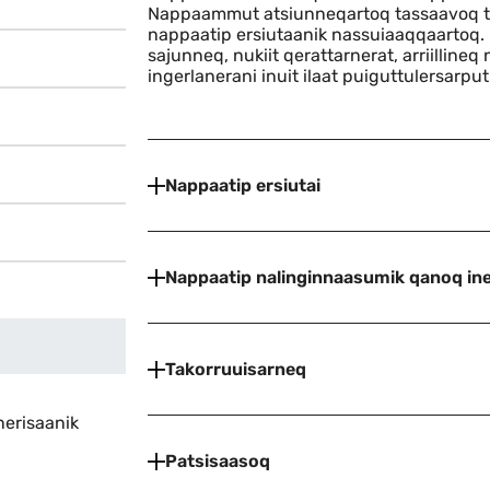
Indhold
Nappaammut atsiunneqartoq tassaavoq tu
nappaatip ersiutaanik nassuiaaqqaartoq
sajunneq, nukiit qerattarnerat, arriillineq 
ingerlanerani inuit ilaat puiguttulersarpu
Nappaatip ersiutai
Nappaatip nalinginnaasumik qanoq ine
Takorruuisarneq
nerisaanik
Patsisaasoq