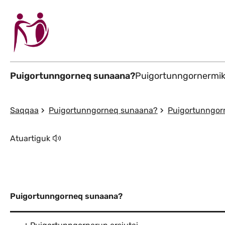
Puigortunngorneq sunaana?
Puigortunngornermi
Saqqaa
Puigortunngorneq sunaana?
Puigortunngorne
Atuartiguk
Puigortunngorneq sunaana?