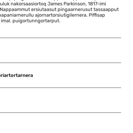
luk nakorsaasiortoq James Parkinson, 1817-imi
. Nappaammut ersiutaasut pingaarnerusut tassaapput
napaniarnerullu ajornartorsiutigilernera. Piffisap
t imal. puigortunngortarput.
riartortarnera