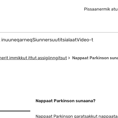
Imarisaanut ingerlaqqigit
Pissaanermik atu
k inuuneqarneq
Siunnersuutitsialaat
Video-t
Nappaat Parkinson sun
rit immikkut ittut assigiinngitsut
Nappaat Parkinson sunaana?
Nappaat Parkinson qaratsakkut nappaata