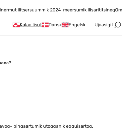
inermut ilitsersuummik 2024-meersumik ilisarititsineq
Om
Ujaasigit
Kalaallisut
Dansk
Engelsk
aana?
avoq- pingaartumik utoqqanik eqquisartoq.