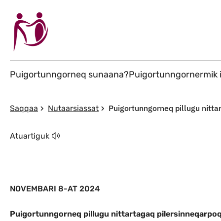
Puigortunngorneq sunaana?
Puigortunngornermik
Puigortunngorneq pillugu nitta
Saqqaa
Nutaarsiassat
Atuartiguk
NOVEMBARI 8-AT 2024
Puigortunngorneq pillugu nittartagaq pilersinneqarpo