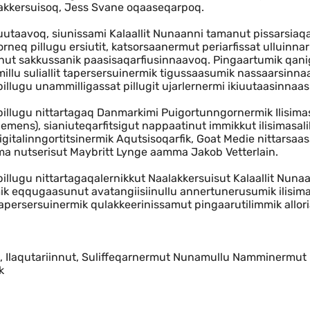
kkersuisoq, Jess Svane oqaaseqarpoq.
uutaavoq, siunissami Kalaallit Nunaanni tamanut pissarsiaq
neq pillugu ersiutit, katsorsaanermut periarfissat ulluinnar
anut sakkussanik paasisaqarfiusinnaavoq. Pingaartumik qani
llu suliallit tapersersuinermik tigussaasumik nassaarsinna
llugu unammilligassat pillugit ujarlernermi ikiuutaasinnaas
llugu nittartagaq Danmarkimi Puigortunngornermik Ilisimasa
emens), sianiuteqarfitsigut nappaatinut immikkut ilisimasali
igitalinngortitsinermik Aqutsisoqarfik, Goat Medie nittarsaa
ma nutserisut Maybritt Lynge aamma Jakob Vetterlain.
llugu nittartagaqalernikkut Naalakkersuisut Kalaallit Nuna
k eqqugaasunut avatangiisiinullu annertunerusumik ilisim
apersersuinermik qulakkeerinissamut pingaarutilimmik allori
 Ilaqutariinnut, Suliffeqarnermut Nunamullu Namminermut
ik