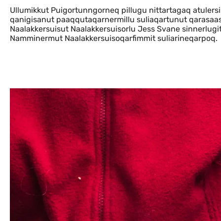
Ullumikkut Puigortunngorneq pillugu nittartagaq atulers
qanigisanut paaqqutaqarnermillu suliaqartunut qarasaasia
Naalakkersuisut Naalakkersuisorlu Jess Svane sinnerlugi
Namminermut Naalakkersuisoqarfimmit suliarineqarpoq.