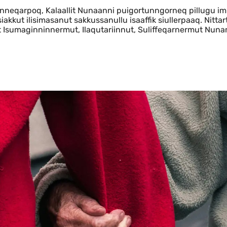
inneqarpoq, Kalaallit Nunaanni puigortunngorneq pillugu i
kkut ilisimasanut sakkussanullu isaaffik siullerpaaq. Nitta
t Isumaginninnermut, Ilaqutariinnut, Suliffeqarnermut Nuna