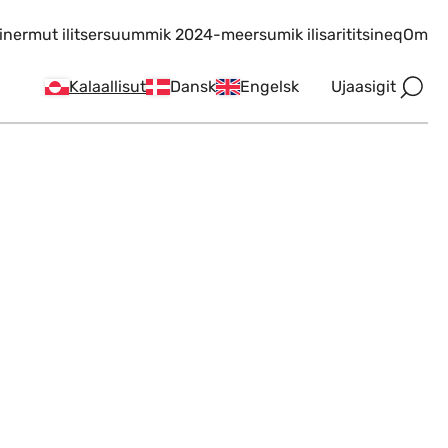
inermut ilitsersuummik 2024-meersumik ilisarititsineq
Om
Ujaasigit
Kalaallisut
Dansk
Engelsk