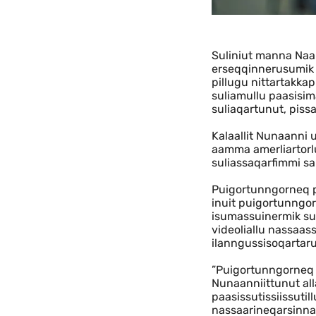
Indhold
Suliniut manna Naal
erseqqinnerusumik i
pillugu nittartakka
suliamullu paasisi
suliaqartunut, piss
Kalaallit Nunaanni 
aamma amerliartorlu
suliassaqarfimmi sa
Puigortunngorneq pi
inuit puigortunngor
isumassuinermik suli
videoliallu nassaa
ilanngussisoqartaru
”Puigortunngorneq 
Nunaanniittunut al
paasissutissiissuti
nassaarineqarsinnaa