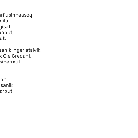
arfiusinnaasoq.
nilu
gisat
apput,
ut.
nik Ingerlatsivik
k Ole Gredahl,
ssinermut
anni
asanik
arput.