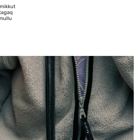
mmikkut
rtagaq
mullu