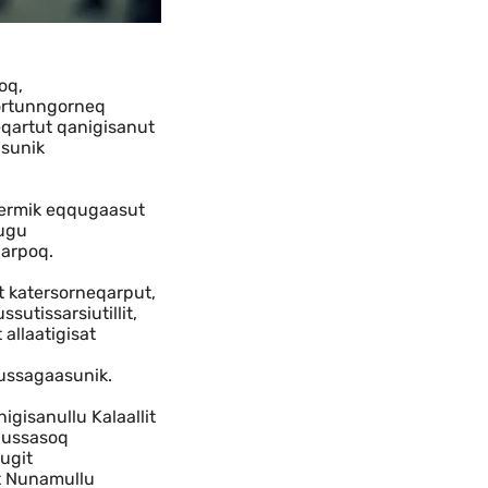
oq,
gortunngorneq
eqartut qanigisanut
asunik
rnermik eqqugaasut
lugu
narpoq.
t katersorneqarput,
utissarsiutillit,
allaatigisat
qussagaasunik.
gisanullu Kalaallit
tuussasoq
lugit
ut Nunamullu