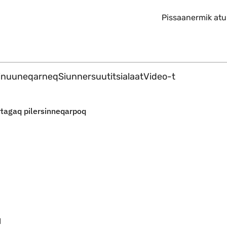
Imarisaanut ingerlaqqigit
Pissaanermik atu
 inuuneqarneq
Siunnersuutitsialaat
Video-t
rtagaq pilersinneqarpoq
q