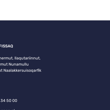
FISSAQ
ermut, Ilaqutariinnut,
ermut Nunamullu
 Naalakkersuisoqarfik
 34 50 00