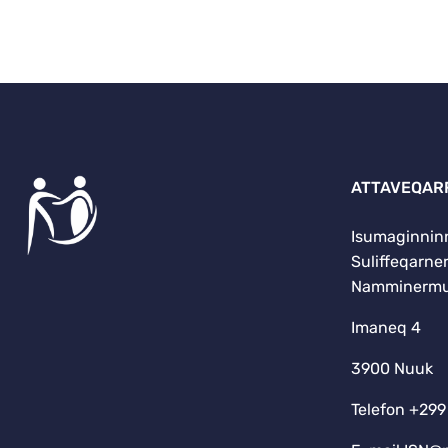
ATTAVEQAR
Isumaginninn
Suliffeqarn
Namminermut
Imaneq 4
3900 Nuuk
Telefon +299