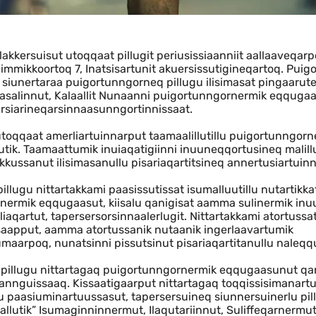
akkersuisut utoqqaat pillugit periusissiaanniit aallaaveqarp
mmikkoortoq 7, Inatsisartunit akuersissutigineqartoq. Pui
p siunertaraa puigortunngorneq pillugu ilisimasat pingaarut
masalinnut, Kalaallit Nunaanni puigortunngornermik eqquga
arsiarineqarsinnaasunngortinnissaat.
utoqqaat amerliartuinnarput taamaalillutillu puigortunngo
tik. Taamaattumik inuiaqatigiinni inuuneqqortusineq malil
kkussanut ilisimasanullu pisariaqartitsineq annertusiartuin
llugu nittartakkami paasissutissat isumalluutillu nutartikka
nermik eqqugaasut, kiisalu qanigisat aamma sulinermik inuuss
aqartut, tapersersorsinnaalerlugit. Nittartakkami atortussat 
ssaapput, aamma atortussanik nutaanik ingerlaavartumik
maarpoq, nunatsinni pissutsinut pisariaqartitanullu naleq
pillugu nittartagaq puigortunngornermik eqqugaasunut qani
lannguissaaq. Kissaatigaarput nittartagaq toqqissisimanar
llu paasiuminartuussasut, tapersersuineq siunnersuinerlu pil
llutik” Isumaginninnermut, Ilaqutariinnut, Suliffeqarnerm