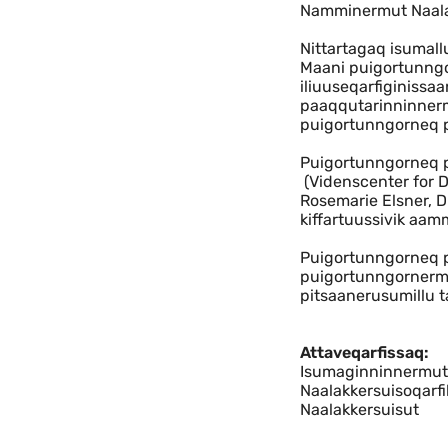
Namminermut Naala
Nittartagaq isumall
Maani puigortunngor
iliuuseqarfiginissa
paaqqutarinninnermi
puigortunngorneq pi
Puigortunngorneq pi
(Videnscenter for D
Rosemarie Elsner, D
kiffartuussivik aam
Puigortunngorneq pi
puigortunngornermi
pitsaanerusumillu t
Attaveqarfissaq:
Isumaginninnermut,
Naalakkersuisoqarf
Naalakkersuisut