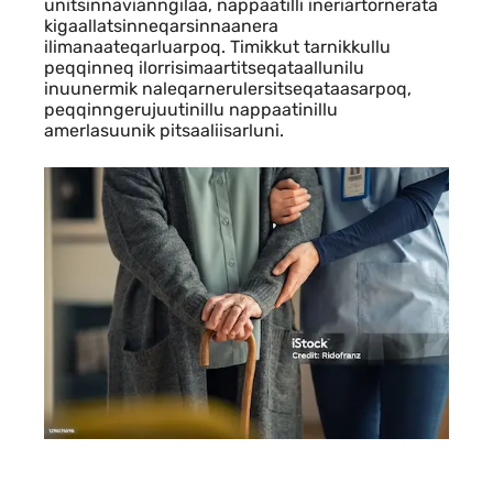
unitsinnavianngilaa, nappaatilli ineriartornerata
kigaallatsinneqarsinnaanera
ilimanaateqarluarpoq. Timikkut tarnikkullu
peqqinneq ilorrisimaartitseqataallunilu
inuunermik naleqarnerulersitseqataasarpoq,
peqqinngerujuutinillu nappaatinillu
amerlasuunik pitsaaliisarluni.
Indhold