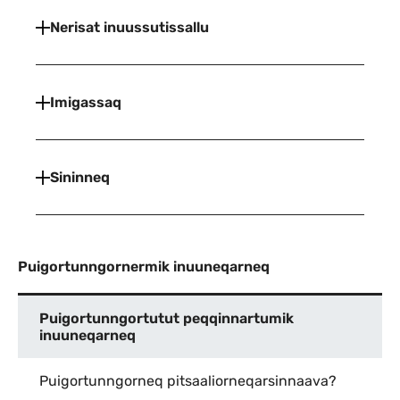
Nerisat inuussutissallu
Imigassaq
Sininneq
Puigortunngornermik inuuneqarneq
Puigortunngortutut peqqinnartumik
inuuneqarneq
Puigortunngorneq pitsaaliorneqarsinnaava?