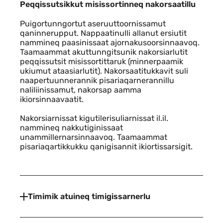
Peqqissutsikkut misissortinneq nakor
Peqqissutsikkut misissortinneq nakorsaatillu
Puigortunngortut aseruuttoornissamut
qaninnerupput. Nappaatinulli allanut ersiutit
nammineq paasinissaat ajornakusoorsinnaavoq.
Taamaammat akuttunngitsunik nakorsiarlutit
peqqissutsit misissortittaruk (minnerpaamik
ukiumut ataasiarlutit). Nakorsaatitukkavit suli
naapertuunnerannik pisariaqarnerannillu
naliliinissamut, nakorsap aamma
ikiorsinnaavaatit.
Nakorsiarnissat kigutilerisuliarnissat il.il.
nammineq nakkutiginissaat
unammillernarsinnaavoq. Taamaammat
pisariaqartikkukku qanigisannit ikiortissarsigit.
Timimik atuineq timigissarnerlu