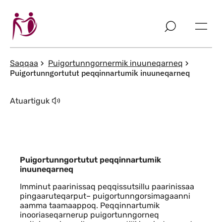
Imarisaanut ingerlaqqigit
Saqqaa
Puigortunngornermik inuuneqarneq
Puigortunngortutut peqqinnartumik inuuneqarneq
Atuartiguk
Puigortunngortutut peqqinnartumik
inuuneqarneq
Imminut paarinissaq peqqissutsillu paarinissaa
pingaaruteqarput– puigortunngorsimagaanni
aamma taamaappoq. Peqqinnartumik
inooriaseqarnerup puigortunngorneq