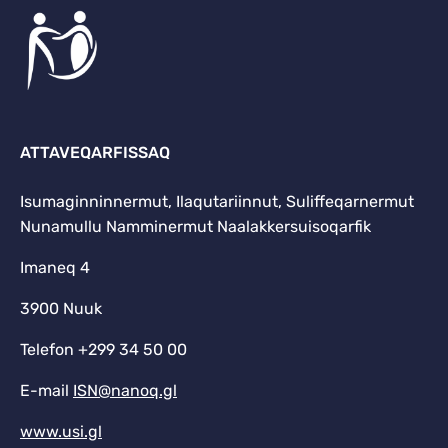
ATTAVEQARFISSAQ
Isumaginninnermut, Ilaqutariinnut, Suliffeqarnermut
Nunamullu Namminermut Naalakkersuisoqarfik
Imaneq 4
3900 Nuuk
Telefon +299 34 50 00
E-mail
ISN@nanoq.gl
www.usi.gl