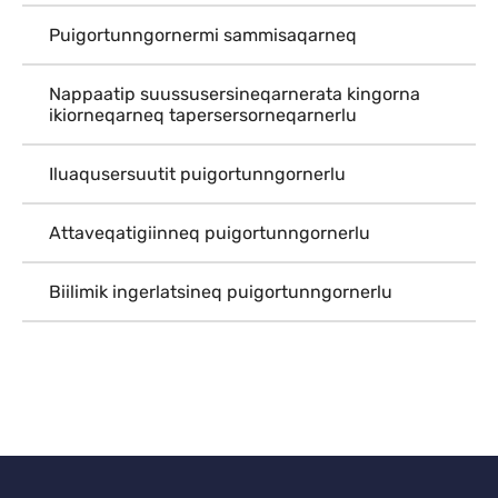
Puigortunngornermi sammisaqarneq
Nappaatip suussusersineqarnerata kingorna
ikiorneqarneq tapersersorneqarnerlu
Iluaqusersuutit puigortunngornerlu
Attaveqatigiinneq puigortunngornerlu
Biilimik ingerlatsineq puigortunngornerlu
Qulaanu