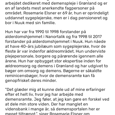
arbejdet dedikeret med demenspleje i Grønland og er
en af landets mest anerkendte fagpersoner på
området. Rosemarie Elsner er 69 år, hun er oprindeligt
uddannet sygeplejerske, men er i dag pensioneret og
bor i Nuuk med sin familie.
Hun har var fra 1990 til 1998 forstander på
alderdomshjemmet i Nanortalik og fra 1998 til 2017
forstander på alderdomshjemmet i Nuuk. Hun nåede
at have 40-års jubilæum som sygeplejerske, hvor de
fleste år var indenfor ældreområdet. Hun underviste
plejepersonale, borgere og pårørende igennem alle
årene. Hun har opbygget stor ekspertise inden for
ældreomsorg og demens i Grønland og har udgivet to
bøger om omsorg og demens. Bøgerne er såkaldte
reminicensbøger, hvor de demensramte kan få
genopfrisket deres minder.
"Det glæder mig at kunne dele ud af mine erfaringer
efter et helt liv, hvor jeg har arbejde med
demensramte. Jeg føler, at jeg kan gøre en forskel ved
at dele min store viden. Der har manglet en
vidensbank i mange år, så demensportalen her er
meget tiltrængt.”, siger Rosemarie Elsner om